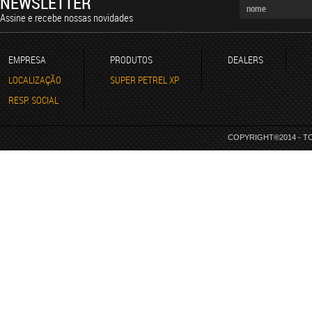
NEWSLETTER
Assine e recebe nossas novidades
EMPRESA
PRODUTOS
DEALERS
LOCALIZAÇÃO
SUPER PETREL XP
RESP. SOCIAL
COPYRIGHT®2014 - T